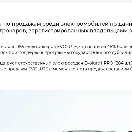
 по продажам среди электромобилей по данны
ктрокаров, зарегистрированных владельцами з
 встало 365 электрокаров EVOLUTE, что почти на 45% боль
оялось при поддержке программы государственного субсид
ирует отечественный электроседан Evolute i‑PRO (284 шт.)
ые продажи EVOLUTE с момента старта продаж составили 6