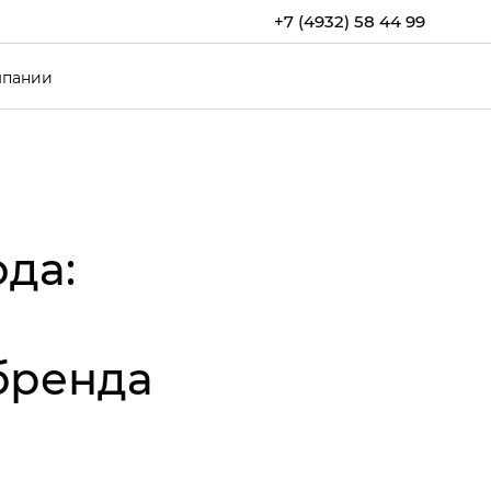
+7 (4932) 58 44 99
мпании
ода:
бренда