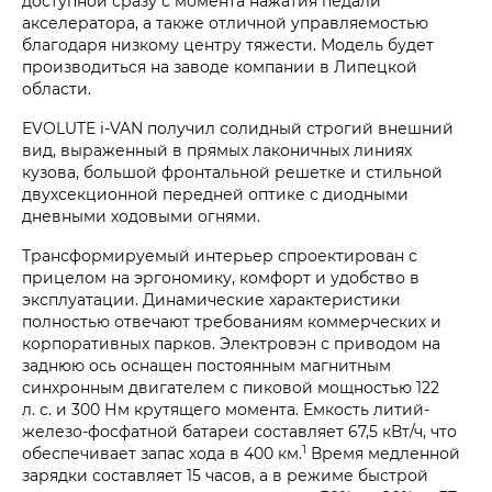
доступной сразу с момента нажатия педали
акселератора, а также отличной управляемостью
благодаря низкому центру тяжести. Модель будет
производиться на заводе компании в Липецкой
области.
EVOLUTE
i‑VAN
получил солидный строгий внешний
вид, выраженный в прямых лаконичных линиях
кузова, большой фронтальной решетке и стильной
двухсекционной передней оптике с диодными
дневными ходовыми огнями.
Трансформируемый интерьер спроектирован с
прицелом на эргономику, комфорт и удобство в
эксплуатации. Динамические характеристики
полностью отвечают требованиям коммерческих и
корпоративных парков. Электровэн с приводом на
заднюю ось оснащен постоянным магнитным
синхронным двигателем с пиковой мощностью 122
л. с. и 300 Нм крутящего момента. Емкость литий-
железо-фосфатной батареи составляет 67,5 кВт/ч, что
1
обеспечивает запас хода в 400 км.
Время медленной
зарядки составляет 15 часов, а в режиме быстрой