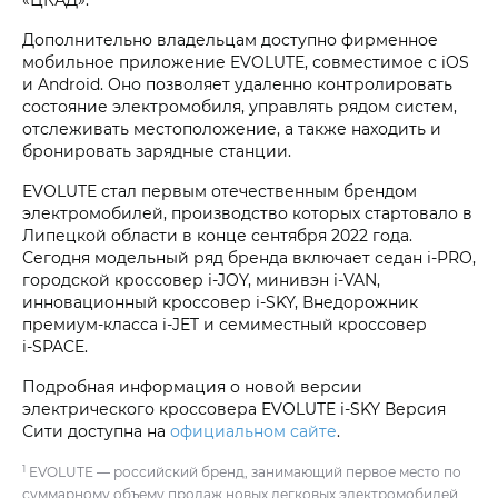
Дополнительно владельцам доступно фирменное
мобильное приложение EVOLUTE, совместимое с iOS
и Android. Оно позволяет удаленно контролировать
состояние электромобиля, управлять рядом систем,
отслеживать местоположение, а также находить и
бронировать зарядные станции.
EVOLUTE стал первым отечественным брендом
электромобилей, производство которых стартовало в
Липецкой области в конце сентября 2022 года.
Сегодня модельный ряд бренда включает седан i‑PRO,
городской кроссовер i‑JOY, минивэн i‑VAN,
инновационный кроссовер i‑SKY, Внедорожник
премиум-класса i‑JET и семиместный кроссовер
i‑SPACE.
Подробная информация о новой версии
электрического кроссовера EVOLUTE i‑SKY Версия
Сити доступна на
официальном сайте
.
1
EVOLUTE — российский бренд, занимающий первое место по
суммарному объему продаж новых легковых электромобилей,