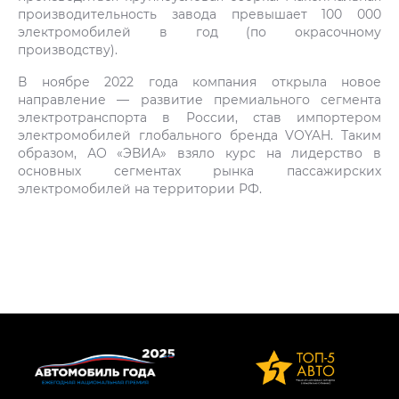
производительность завода превышает 100 000
электромобилей в год (по окрасочному
производству).
В ноябре 2022 года компания открыла новое
направление — развитие премиального сегмента
электротранспорта в России, став импортером
электромобилей глобального бренда VOYAH. Таким
образом, АО «ЭВИА» взяло курс на лидерство в
основных сегментах рынка пассажирских
электромобилей на территории РФ.