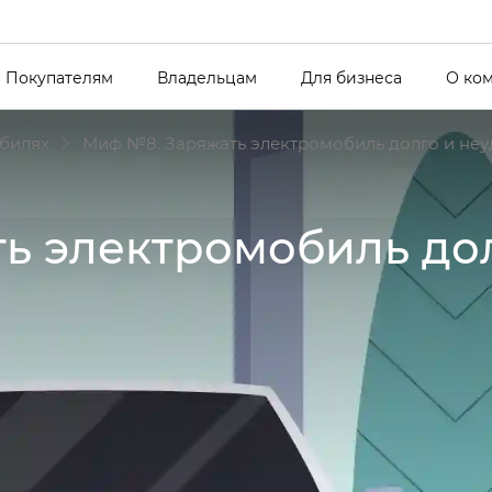
Покупателям
Владельцам
Для бизнеса
О ко
билях
Миф №8. Заряжать электромобиль долго и не
ь электромобиль дол