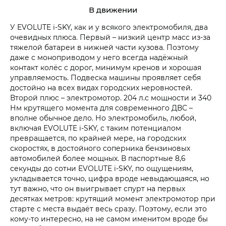
В движении
У EVOLUTE i‑SKY, как и у всякого электромобиля, два
очевидных плюса. Первый – низкий центр масс из-за
тяжелой батареи в нижней части кузова. Поэтому
даже с моноприводом у него всегда надёжный
контакт колёс с дорог, минимум кренов и хорошая
управляемость. Подвеска машины проявляет себя
достойно на всех видах городских неровностей.
Второй плюс – электромотор. 204 л.с мощности и 340
Нм крутящего момента для современного ДВС –
вполне обычное дело. Но электромобиль, любой,
включая EVOLUTE i‑SKY, с таким потенциалом
превращается, по крайней мере, на городских
скоростях, в достойного соперника бензиновых
автомобилей более мощных. В паспортные 8,6
секунды до сотни EVOLUTE i‑SKY, по ощущениям,
укладывается точно, цифра вроде невыдающаяся, но
тут важно, что он выигрывает спурт на первых
десятках метров: крутящий момент электромотор при
старте с места выдаёт весь сразу. Поэтому, если это
кому-то интересно, на не самом именитом вроде бы