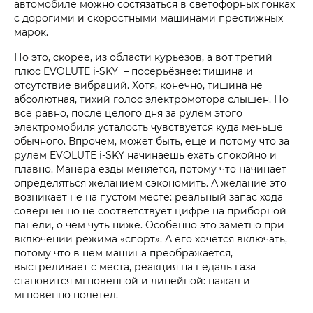
автомобиле можно состязаться в светофорных гонках
с дорогими и скоростными машинами престижных
марок.
Но это, скорее, из области курьезов, а вот третий
плюс EVOLUTE i‑SKY – посерьёзнее: тишина и
отсутствие вибраций. Хотя, конечно, тишина не
абсолютная, тихий голос электромотора слышен. Но
все равно, после целого дня за рулем этого
электромобиля усталость чувствуется куда меньше
обычного. Впрочем, может быть, еще и потому что за
рулем EVOLUTE i‑SKY начинаешь ехать спокойно и
плавно. Манера езды меняется, потому что начинает
определяться желанием сэкономить. А желание это
возникает не на пустом месте: реальный запас хода
совершенно не соответствует цифре на приборной
панели, о чем чуть ниже. Особенно это заметно при
включении режима «спорт». А его хочется включать,
потому что в нем машина преображается,
выстреливает с места, реакция на педаль газа
становится мгновенной и линейной: нажал и
мгновенно полетел.