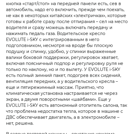
кнопка «старт/стоп» на передней панели есть, сев в
автомобиль, надо его включить, прежде чем поехать,
не как в некоторых китайских «электричках», которые
готовы к работе сразу после отпирания – сел на место
водителя и сразу можешь включать передачу и
нажимать педаль газа. Водительское кресло
EVOLUTE i‑SKY с интегрированным в него
подголовником, несмотря на вроде бы плоскую
подушку и спинку, удобно, у спинки выраженные
валики боковой поддержки, регулировок хватает,
включая поясничный подпор и регулировку руля не
только по наклону, но и по вылету. У EVOLUTE i‑SKY
есть полный зимний пакет, подогрев всех сидений,
вентиляция передних, а у водительского кресла –
еще и пятирежимный массаж. Приятно, что
климатическая установка настраивается не через
экран, а двумя поворотными «шайбами». Еще у
EVOLUTE i‑SKY есть автономный отопитель салона, так
что проблема недостатка тепла, которое в машине с
ДВС обеспечивает двигатель, а в электромобиле –
нет, решена.
В салоне тестовой машины – сочетание кожзама