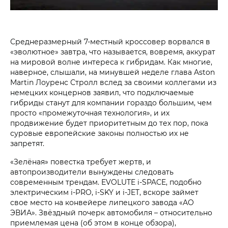
Среднеразмерный 7-местный кроссовер ворвался в
«эволютное» завтра, что называется, вовремя, аккурат
на мировой волне интереса к гибридам. Как многие,
наверное, слышали, на минувшей неделе глава Aston
Martin Лоуренс Стролл вслед за своими коллегами из
немецких концернов заявил, что подключаемые
гибриды станут для компании гораздо большим, чем
просто «промежуточная технология», и их
продвижение будет приоритетным до тех пор, пока
суровые европейские законы полностью их не
запретят.
«Зелёная» повестка требует жертв, и
автопроизводители вынуждены следовать
современным трендам. EVOLUTE i‑SPACE, подобно
электрическим i‑PRO, i‑SKY и i‑JET, вскоре займет
свое место на конвейере липецкого завода «АО
ЭВИА». Звёздный почерк автомобиля – относительно
приемлемая цена (об этом в конце обзора),