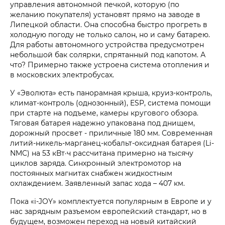
управления автономной печкой, которую (по
желанию покупателя) установят прямо на заводе в
Липецкой области. Она способна быстро прогреть в
холодную погоду не только салон, но и саму батарею.
Для работы автономного устройства предусмотрен
небольшой бак солярки, спрятанный под капотом. А
что? Примерно также устроена система отопления и
в московских электробусах.
У «Эволюта» есть панорамная крыша, круиз-контроль,
климат-контроль (однозонный), ESP, система помощи
при старте на подъеме, камеры кругового обзора.
Тяговая батарея надежно упакована под днищем,
дорожный просвет - приличные 180 мм. Современная
литий-никель-марганец-кобальт-оксидная батарея (Li-
NMC) на 53 кВт·ч рассчитана примерно на тысячу
циклов заряда. Синхронный электромотор на
постоянных магнитах снабжен жидкостным
охлаждением. Заявленный запас хода – 407 км.
Пока «i‑JOY» комплектуется популярным в Европе и у
нас зарядным разъемом европейский стандарт, но в
будущем, возможен переход на новый китайский