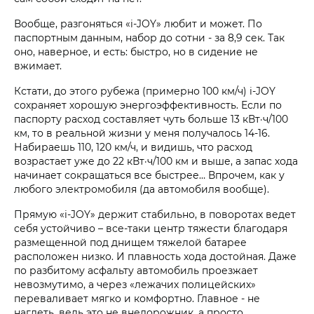
Вообще, разгоняться «i‑JOY» любит и может. По
паспортным данным, набор до сотни - за 8,9 сек. Так
оно, наверное, и есть: быстро, но в сидение не
вжимает.
Кстати, до этого рубежа (примерно 100 км/ч) i‑JOY
сохраняет хорошую энергоэффективность. Если по
паспорту расход составляет чуть больше 13 кВт·ч/100
км, то в реальной жизни у меня получалось 14-16.
Набираешь 110, 120 км/ч, и видишь, что расход
возрастает уже до 22 кВт·ч/100 км и выше, а запас хода
начинает сокращаться все быстрее… Впрочем, как у
любого электромобиля (да автомобиля вообще).
Прямую «i‑JOY» держит стабильно, в поворотах ведет
себя устойчиво – все-таки центр тяжести благодаря
размещенной под днищем тяжелой батарее
расположен низко. И плавность хода достойная. Даже
по разбитому асфальту автомобиль проезжает
невозмутимо, а через «лежачих полицейских»
переваливает мягко и комфортно. Главное - не
наглеть, ведь это не внедорожник, а просто