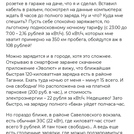
розетке в гараже на даче, что я и сделал. Вставил
кабель в разъем, посмотрел на данные компьютера:
ждать 8 часов до полного заряда. Ну и что? Куда мне
спешить? Пусть себе спокойно заряжается, по
льготному подмосковному ночному тарифу (с 23:00 до
7:00 – 2,16 рублей за кВт/ч). 50 кВт/ч, которых мне
хватит примерно на 350 км пробега, обойдутся аж в
108 рублей!
Можно зарядится и в городе, хотя это сложнее.
Открываю в смартфоне заранее скачанное
приложение «Эволют» и вижу, что ближайшая
быстрая 120-киловаттная зарядка есть в районе
Таганки. Ехать туда ночью от меня – минут 15 всего. И
она свободна! Но расположена она на платной
парковке (200 руб. в час.), и стоимость
электроэнергии – 22 рубля за кВт/ч. Недешево! Зато
быстро, на зарядку полного «бака» уйдет полчаса-час.
Но гораздо ближе, в районе Савеловского вокзала,
есть обычная ЭЗС (22 кВт), где киловатт-час стоит
всего 9 рублей. И там тоже свободно… А ведь еще
есть столичные зарядки, где можно подзаправиться