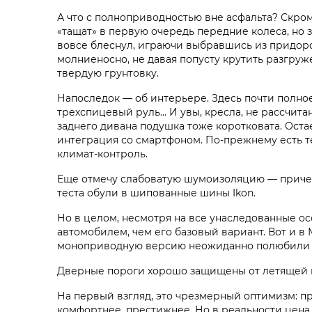
А что с полноприводностью вне асфальта? Скром
«тащат» в первую очередь передние колеса, но 
вовсе блеснул, играючи выбравшись из придоро
молниеносно, не давая попусту крутить разгру
твердую грунтовку.
Напоследок — об интерьере. Здесь почти полное
трехспицевый руль... И увы, кресла, не рассчита
заднего дивана подушка тоже коротковата. Ост
интеграция со смартфоном. По-прежнему есть 
климат-контроль.
Еще отмечу слабоватую шумоизоляцию — причем
теста обули в шипованные шины Ikon.
Но в целом, несмотря на все унаследованные ос
автомобилем, чем его базовый вариант. Вот и в
моноприводную версию неожиданно полюбили 
Дверные пороги хорошо защищены от летящей и
На первый взгляд, это чрезмерный оптимизм: п
комфортнее, престижнее. Но в реальности цена