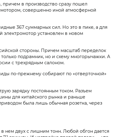
, причем в производство сразу пошел
ромотором, совершенно иной атмосферной
идные 367 суммарных сил. Но это в пике, а для
ний электромотор установлен в новом
ссийской стороны. Причем масштаб переделок
е только подрамник, но и схему многорычажки. А
рсии с трехрядным салоном.
бриды по-прежнему собирают по «отверточной»
трую зарядку постоянным током. Разъем
Машины для китайского рынка и раньше
приводом была лишь обычная розетка, через
 в нем двух с лишним тонн. Любой обгон дается