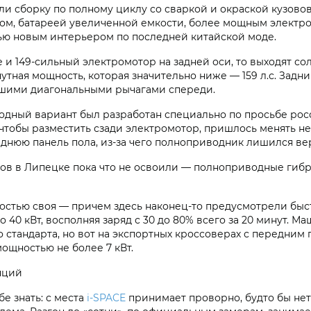
и сборку по полному циклу со сваркой и окраской кузовов
ом, батареей увеличенной емкости, более мощным элект
тью новым интерьером по последней китайской моде.
 и 149-сильный электромотор на задней оси, то выходят сол
нутная мощность, которая значительно ниже — 159 л.с. Зад
ьшими диагональными рычагами спереди.
водный вариант был разработан специально по просьбе ро
: чтобы разместить сзади электромотор, пришлось менять н
днюю панель пола, из-за чего полноприводник лишился ве
овов в Липецке пока что не освоили — полноприводные ги
ностью своя — причем здесь наконец-то предусмотрели быс
 40 кВт, восполняя заряд с 30 до 80% всего за 20 минут. 
стандарта, но вот на экспортных кроссоверах с передним 
ощностью не более 7 кВт.
нций
бе знать: с места
i‑SPACE
принимает проворно, будто бы нет