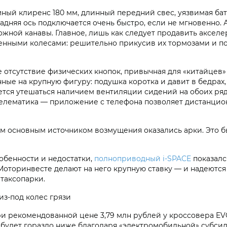
ный клиренс 180 мм, длинный передний свес, уязвимая бата
задняя ось подключается очень быстро, если не мгновенно
жной канавы. Главное, лишь как следует продавить акселе
женными колесами: решительно прикусив их тормозами и по
 отсутствие физических кнопок, привычная для «китайцев»
нные на крупную фигуру: подушка коротка и давит в бедрах, 
ается утешаться наличием вентиляции сидений на обоих ря
телематика — приложение с телефона позволяет дистанцио
 основным источником возмущения оказались арки. Это бы
обенности и недостатки,
полноприводный i‑SPACE
показалс
 Моторинвесте делают на него крупную ставку — и надеются 
таксопарки.
з-под колес грязи
ри рекомендованной цене 3,79 млн рублей у кроссовера E
 будет гораздо ниже благодаря «электромобильной» субсид