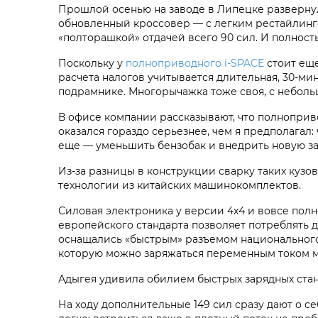
Прошлой осенью на заводе в Липецке развернул
обновленный кроссовер — с легким рестайлинг
«полторашкой» отдачей всего 90 сил. И полнос
Поскольку у
полноприводного i‑SPACE
стоит еще
расчета налогов учитывается длительная, 30-ми
подрамнике. Многорычажка тоже своя, с небол
В офисе компании рассказывают, что полнопри
оказался гораздо серьезнее, чем я предполагал
еще — уменьшить бензобак и внедрить новую за
Из-за разницы в конструкции сварку таких куз
технологии из китайских машинокомплектов.
Силовая электроника у версии 4x4 и вовсе пол
европейского стандарта позволяет потреблять до
оснащались «быстрым» разъемом национального 
которую можно заряжаться переменным током м
Адыгея удивила обилием быстрых зарядных ста
На ходу дополнительные 149 сил сразу дают о се