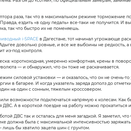
лема. Разгон до «сотни», по официальным замерам, занимает
тора раза, так что в максимальном режиме торможение по
Правда, ездить «в одну педаль» все-таки не получится. И
а, так что быстро их не поменяешь.
иводный i‑SPACE
в Дагестане, тот начинал угрожающе раск
дыгее довольно ровные, и все же выбоины не редкость, а в
ит из-под контроля.
еска: короткоходная, умеренно комфортная, крены в поворо
волюта — и обнаружил, что он тоже не раскачивается.
ежим силовой установки — и оказалось, что он не очень-т
гии в батарее. И когда указатель заряда дополз до отметки
 один на один с сонным, тяжелым кроссовером.
шили возможности подключаться напрямую к колесам. Как бы
ДВС. А в короткой поездке на работу можно прокатиться и
ботой ДВС так и осталась для меня загадкой. Я заметил, ч
огике должна была с максимальной интенсивностью заряжат
лишь бы хватило зацепа шин с грунтом.