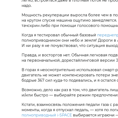
легко; встроиться даже в плотный поток не проб
надо.
Мощность рекуперации выросла более чем в пол
на крутом спуске машина ощутимо замедляется. 
тачскрин либо при помощи голосового помощник
Когда я тестировал обычный базовый
переднепр
полноприводником они небо и земля! Дороги в А
И ни разу я не почувствовал, что ситуация выход
Правда, и восторгов нет. Обычная легковая подв
на первоначальной, дорестайлинговой версии Э
В горах я неосмотрительно использовал смарт-р
двигатель не может компенсировать потери энер
бодрые 367 сил куда-то подевались, и я остался
Возможно, дело как раз в том, что двигатель ли
и/или быстро — выбирайте режим предпочтения 
Кстати, взаимосвязь положения педали газа с ра
моменты, когда я отпускал педаль, — хотя по л
полноприводный i‑SPACE
выбирается играючи — 