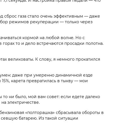
 7,1 секунды. И настройка правой педали — что
д сброс газа стало очень эффективным — даже
 выбор режимов рекуперации — только через
ачиваться кормой на любой волне. Но с
 горах то и дело встречаются просадки полотна.
тах великоваты. К слову, я немного прокатился
о умен: даже при умеренно динамичной езде
 15%, карета превратилась в тыкву — мои
 то ни было, мой вам совет: если едете далеко
 на электричестве.
то бензиновая «полторашка» сбрасывала обороты в
ь севшую батарею. Из такой ситуации