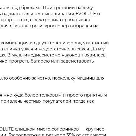
рея под брюхом... При трогании на льду
. А на диагональном вывешивании EVOLUTE и
ратор — тогда электроника срабатывает
дняв фонтан грязи, кроссовер выбрался на
 комбинация из двух «телевизоров», ухватистый
а спинка узкая и недостаточно высокая. Да и у
дах. В мультимедиасистеме наконец появилась
нно прогреть батарею или задействовать
ло особенно заметно, поскольку машины для
я мне куда более толковым и просто приятным
привлечь частных покупателей, тогда как
VOLUTE слишком много соперников — крупнее,
ии. Господдержка в размере 35% от стоимости