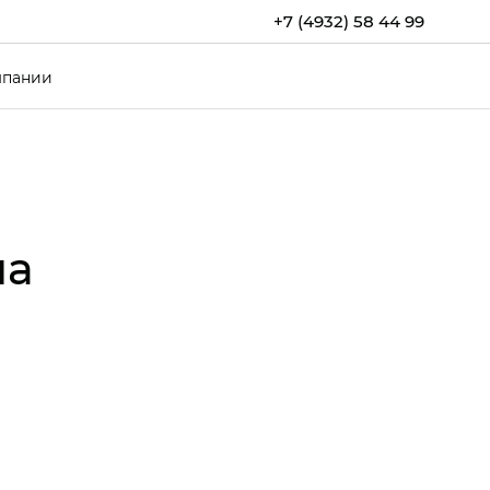
+7 (4932) 58 44 99
мпании
на