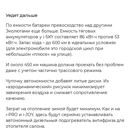
Уедет дальше
По емкости батареи превосходство над другими
Эколютами еще больше. Емкость тяговых
аккумуляторов у i‑SKY составляет 86 кВт·ч против 53
кВт·ч. Запас хода – до 600 км в идеальных условиях
(для электромобиля это городской цикл при
небольшом «плюсе» на улице).
И около 450 км машина должна проехать без проблем
даже с учетом частично трассового режима.
Чуточку автономности добавят литые диски. Их
«аэродинамический» рисунок минимизирует
завихрения воздуха и снижает сопротивление
качению.
Затрат на отопление зимой будет минимум. Как и на
i‑PRO и i‑JOY, здесь будут серийно устанавливать
автономный дизельный подогреватель антифриза для
отопителя салона.