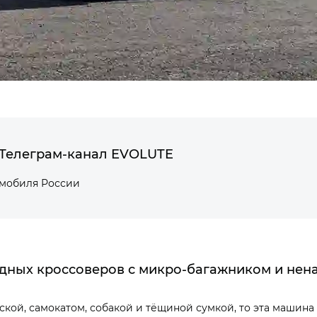
Телеграм-канал EVOLUTE
омобиля России
одных кроссоверов с микро-багажником и нен
яской, самокатом, собакой и тёщиной сумкой, то эта маши