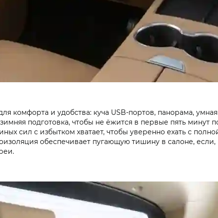
для комфорта и удобства: куча USB‑портов, панорама, умна
зимняя подготовка, чтобы не ёжится в первые пять минут п
ных сил с избытком хватает, чтобы уверенно ехать с полной
оизоляция обеспечивает пугающую тишину в салоне, если, к
реи.