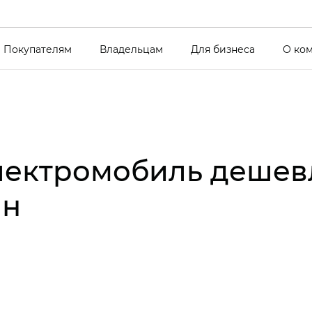
Покупателям
Владельцам
Для бизнеса
О ко
лектромобиль дешев
лн