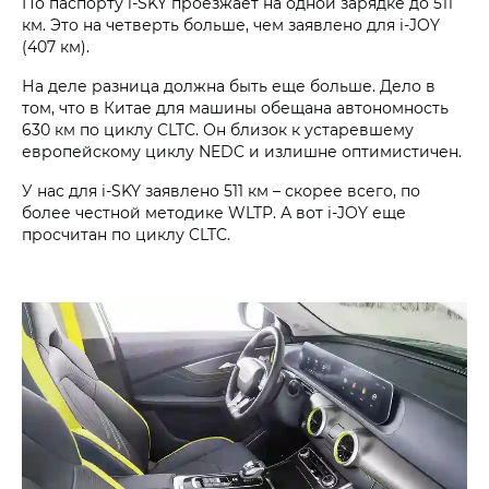
По паспорту i‑SKY проезжает на одной зарядке до 511
км. Это на четверть больше, чем заявлено для i‑JOY
(407 км).
На деле разница должна быть еще больше. Дело в
том, что в Китае для машины обещана автономность
630 км по циклу CLTC. Он близок к устаревшему
европейскому циклу NEDC и излишне оптимистичен.
У нас для i‑SKY заявлено 511 км – скорее всего, по
более честной методике WLTP. А вот i‑JOY еще
просчитан по циклу CLTC.