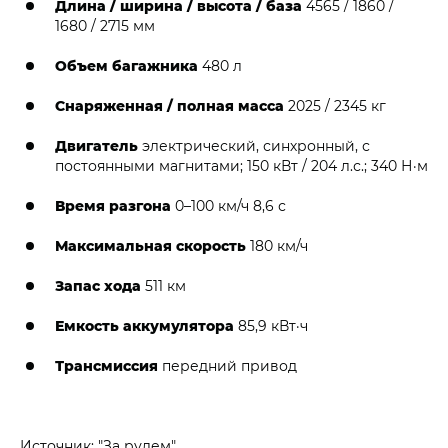
Длина / ширина / высота / база
4565 / 1860 /
1680 / 2715 мм
Объем багажника
480 л
Снаряженная / полная масса
2025 / 2345 кг
Двигатель
электрический, синхронный, с
постоянными магнитами; 150 кВт / 204 л.с.; 340 Н·м
Время разгона
0–100 км/ч 8,6 с
Максимальная скорость
180 км/ч
Запас хода
511 км
Емкость аккумулятора
85,9 кВт·ч
Трансмиссия
передний привод
Источник: "За рулем"