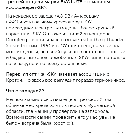
третьей модели марки EVOLUTE – стильном
кроссовере i‑SKY.
На конвейере завода «АО ЭВИА» к седану
i‑PRO и компактному кроссоверу i‑JOY
присоединилась третья модель – более крупный
паркетник i‑SKY. Он тоже из линейки концерна
Dongfeng – в оригинале называется Forthing Thunder.
Хотя в России i‑PRO и i‑JOY стоят неподъемные для
многих деньги, по своей сути это достаточно простые
и бюджетные электромобили. «i‑SKY» выше не только
по классу, но и по всему остальному.
Передняя оптика i‑SKY навевает ассоциации с
Кретой. Но здесь всё выглядит гораздо гармоничнее.
Что с зарядкой?
Мы познакомились с ним еще в предсерийном
обличье – во время зимних тестов в Мурманской
области, где машину проверяли на запас хода.
Возможности самим проверить его у нас, увы, не
было – встреча была короткой.