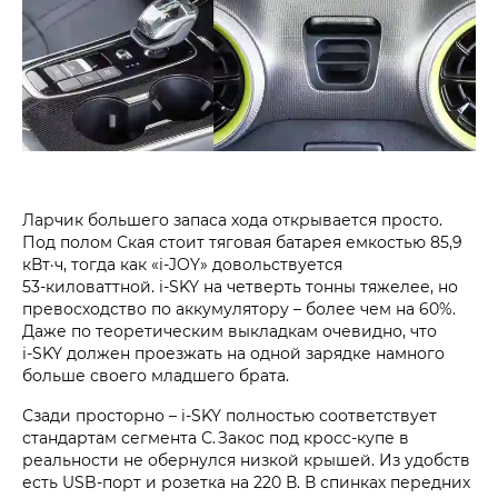
Ларчик большего запаса хода открывается просто.
Под полом Ская стоит тяговая батарея емкостью 85,9
кВт·ч, тогда как «i‑JOY» довольствуется
53‑киловаттной. i‑SKY на четверть тонны тяжелее, но
превосходство по аккумулятору – более чем на 60%.
Даже по теоретическим выкладкам очевидно, что
i‑SKY должен проезжать на одной зарядке намного
больше своего младшего брата.
Сзади просторно – i‑SKY полностью соответствует
стандартам сегмента С. Закос под кросс-купе в
реальности не обернулся низкой крышей. Из удобств
есть USB-порт и розетка на 220 В. В спинках передних