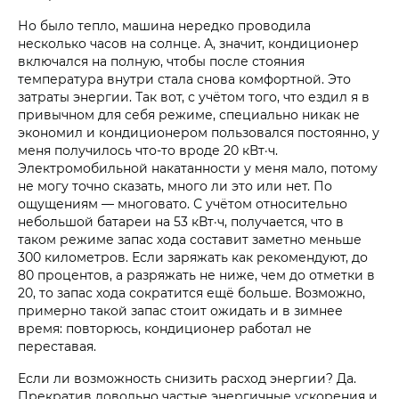
Но было тепло, машина нередко проводила
несколько часов на солнце. А, значит, кондиционер
включался на полную, чтобы после стояния
температура внутри стала снова комфортной. Это
затраты энергии. Так вот, с учётом того, что ездил я в
привычном для себя режиме, специально никак не
экономил и кондиционером пользовался постоянно, у
меня получилось что-то вроде 20 кВт·ч.
Электромобильной накатанности у меня мало, потому
не могу точно сказать, много ли это или нет. По
ощущениям — многовато. С учётом относительно
небольшой батареи на 53 кВт·ч, получается, что в
таком режиме запас хода составит заметно меньше
300 километров. Если заряжать как рекомендуют, до
80 процентов, а разряжать не ниже, чем до отметки в
20, то запас хода сократится ещё больше. Возможно,
примерно такой запас стоит ожидать и в зимнее
время: повторюсь, кондиционер работал не
переставая.
Если ли возможность снизить расход энергии? Да.
Прекратив довольно частые энергичные ускорения и