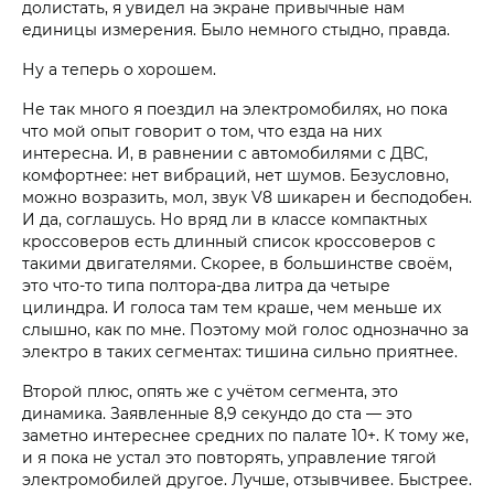
долистать, я увидел на экране привычные нам
единицы измерения. Было немного стыдно, правда.
Ну а теперь о хорошем.
Не так много я поездил на электромобилях, но пока
что мой опыт говорит о том, что езда на них
интересна. И, в равнении с автомобилями с ДВС,
комфортнее: нет вибраций, нет шумов. Безусловно,
можно возразить, мол, звук V8 шикарен и бесподобен.
И да, соглашусь. Но вряд ли в классе компактных
кроссоверов есть длинный список кроссоверов с
такими двигателями. Скорее, в большинстве своём,
это что-то типа полтора-два литра да четыре
цилиндра. И голоса там тем краше, чем меньше их
слышно, как по мне. Поэтому мой голос однозначно за
электро в таких сегментах: тишина сильно приятнее.
Второй плюс, опять же с учётом сегмента, это
динамика. Заявленные 8,9 секундо до ста — это
заметно интереснее средних по палате 10+. К тому же,
и я пока не устал это повторять, управление тягой
электромобилей другое. Лучше, отзывчивее. Быстрее.