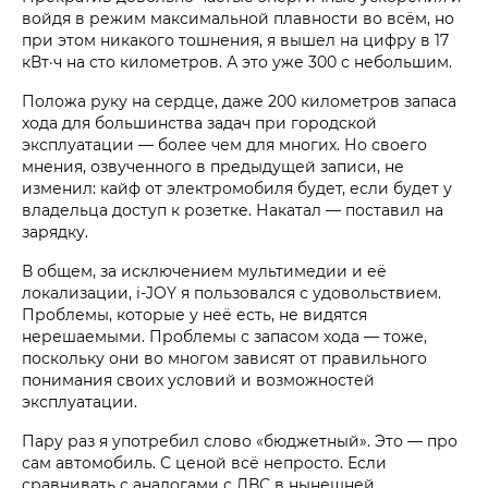
войдя в режим максимальной плавности во всём, но
при этом никакого тошнения, я вышел на цифру в 17
кВт·ч на сто километров. А это уже 300 с небольшим.
Положа руку на сердце, даже 200 километров запаса
хода для большинства задач при городской
эксплуатации — более чем для многих. Но своего
мнения, озвученного в предыдущей записи, не
изменил: кайф от электромобиля будет, если будет у
владельца доступ к розетке. Накатал — поставил на
зарядку.
В общем, за исключением мультимедии и её
локализации, i‑JOY я пользовался с удовольствием.
Проблемы, которые у неё есть, не видятся
нерешаемыми. Проблемы с запасом хода — тоже,
поскольку они во многом зависят от правильного
понимания своих условий и возможностей
эксплуатации.
Пару раз я употребил слово «бюджетный». Это — про
сам автомобиль. С ценой всё непросто. Если
сравнивать с аналогами с ДВС в нынешней