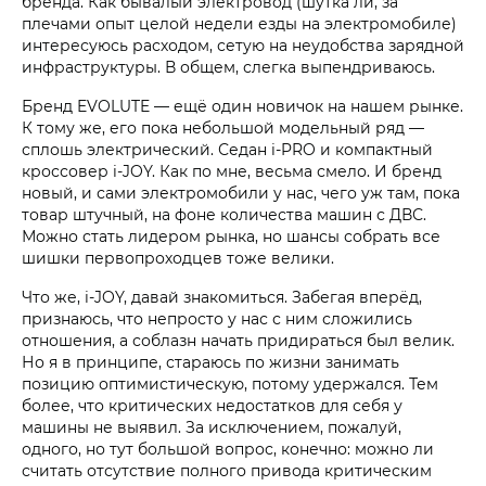
бренда. Как бывалый электровод (шутка ли, за
плечами опыт целой недели езды на электромобиле)
интересуюсь расходом, сетую на неудобства зарядной
инфраструктуры. В общем, слегка выпендриваюсь.
Бренд EVOLUTE — ещё один новичок на нашем рынке.
К тому же, его пока небольшой модельный ряд —
сплошь электрический. Седан i‑PRO и компактный
кроссовер i‑JOY. Как по мне, весьма смело. И бренд
новый, и сами электромобили у нас, чего уж там, пока
товар штучный, на фоне количества машин с ДВС.
Можно стать лидером рынка, но шансы собрать все
шишки первопроходцев тоже велики.
Что же, i‑JOY, давай знакомиться. Забегая вперёд,
признаюсь, что непросто у нас с ним сложились
отношения, а соблазн начать придираться был велик.
Но я в принципе, стараюсь по жизни занимать
позицию оптимистическую, потому удержался. Тем
более, что критических недостатков для себя у
машины не выявил. За исключением, пожалуй,
одного, но тут большой вопрос, конечно: можно ли
считать отсутствие полного привода критическим