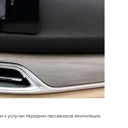
м к услуга­м передних пассажиров вентиляци­я,