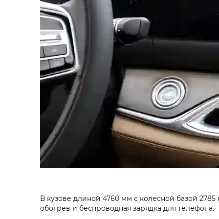
В кузове длиной 4760 мм с колесной базой 2785
обогрев и беспроводная зарядка для телефона.