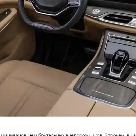
 минивэнов, чем брутальны­х внедорожников. Впрочем, в 