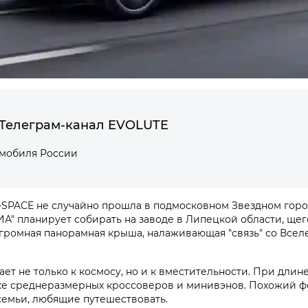
Телеграм-канал EVOLUTE
омобиля России
SPACE не случайно прошла в подмосковном Звездном городк
ИА" планирует собирать на заводе в Липецкой области, щ
громная панорамная крыша, налаживающая "связь" со Вселе
т не только к космосу, но и к вместительности. При длине
тыке среднеразмерных кроссоверов и минивэнов. Похожий ф
 семьи, любящие путешествовать.