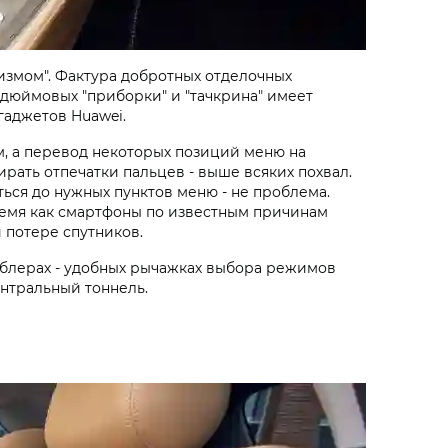
измом". Фактура добротных отделочных
-дюймовых "приборки" и "тачкрина" имеет
гаджетов Huawei.
м, а перевод некоторых позиций меню на
ирать отпечатки пальцев - выше всяких похвал.
ься до нужных пунктов меню - не проблема.
время как смартфоны по известным причинам
 потере спутников.
умблерах - удобных рычажках выбора режимов
нтральный тоннель.