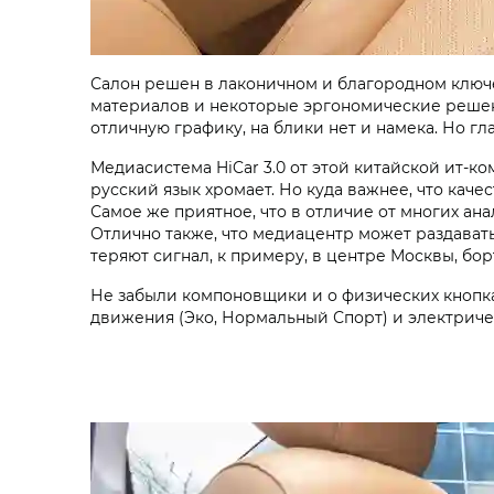
Салон решен в лаконичном и благородном ключе
материалов и некоторые эргономические решени
отличную графику, на блики нет и намека. Но г
Медиасистема HiCar 3.0 от этой китайской ит-к
русский язык хромает. Но куда важнее, что каче
Самое же приятное, что в отличие от многих ан
Отлично также, что медиацентр может раздавать
теряют сигнал, к примеру, в центре Москвы, бо
Не забыли компоновщики и о физических кнопка
движения (Эко, Нормальный Спорт) и электриче