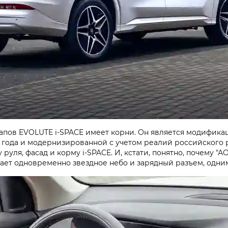
тапов EVOLUTE i‑SPACE имеет корни. Он является модифика
 года и модернизированной с учетом реалий российского ры
руля, фасад и корму i‑SPACE. И, кстати, понятно, почему "
ет одновременно звездное небо и зарядный разъем, одним 