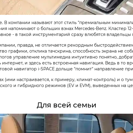
. В компании называют этот стиль "премиальным минимал
я напоминают о больших вэнах Mercedes-Benz. Кластер 12
лавное - в такой инструментарий сразу влюбятся владельцы 
омпании, правда, не отличается рекордным быстродействие
ство графики, отклика тачскрина, способность экрана не соб
алогов управление мультимедиа интуитивно понятно, добрат
 интернет, и здесь есть встроенная навигация. Ведь в то 
ртовой навигатор i‑SPACE дольше "помнит" направление при
х (ими настраивается, к примеру, климат-контроль) и о т
ского и гибридного режимов (EV и EVM), выведенных на це
Для всей семьи